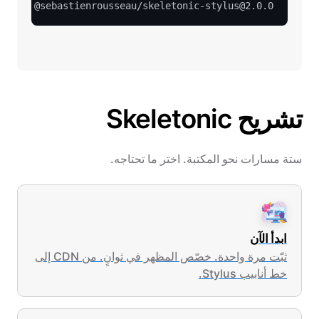
m
 add @sebastienrousseau/skeletonic-stylus@2.0.0

تشريح Skeletonic
ستة مسارات نحو المكتبة. اختر ما تحتاجه.
ابدأ الآن
ثبّت مرة واحدة. خصّص المظهر في ثوانٍ. من CDN إلى
خط أنابيب Stylus.