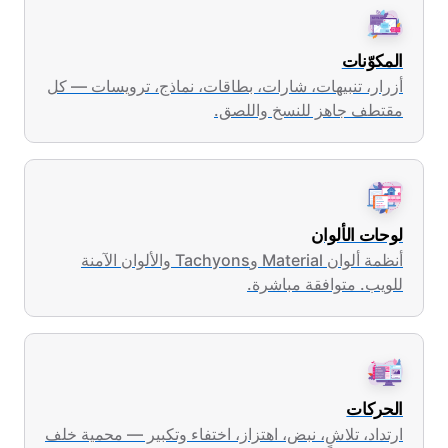
المكوّنات
أزرار، تنبيهات، شارات، بطاقات، نماذج، ترويسات — كل
مقتطف جاهز للنسخ واللصق.
لوحات الألوان
أنظمة ألوان Material وTachyons والألوان الآمنة
للويب. متوافقة مباشرة.
الحركات
ارتداد، تلاشٍ، نبض، اهتزاز، اختفاء وتكبير — محمية خلف