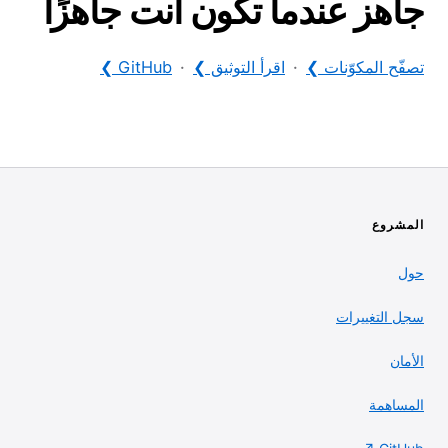
جاهز عندما تكون أنت جاهزًا
تصفّح المكوّنات ❯
·
اقرأ التوثيق ❯
·
GitHub ❯
المشروع
حول
سجل التغييرات
الأمان
المساهمة