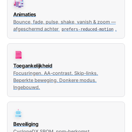
Animaties
Bounce, fade, pulse, shake, vanish & zoom —
afgeschermd achter
.
prefers-reduced-motion
Toegankelijkheid
Focusringen. AA-contrast. Skip-links.
Beperkte beweging. Donkere modus.
Ingebouwd.
Beveiliging
CycloneDX SBOM. npm-herkomst.